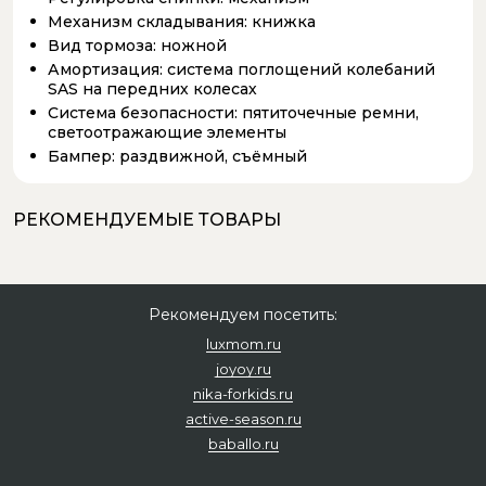
Механизм складывания:
книжка
Вид тормоза:
ножной
Амортизация:
система поглощений колебаний
SAS на передних колесах
Система безопасности:
пятиточечные ремни,
светоотражающие элементы
Бампер:
раздвижной, съёмный
РЕКОМЕНДУЕМЫЕ ТОВАРЫ
Рекомендуем посетить:
luxmom.ru
joyoy.ru
nika-forkids.ru
active-season.ru
baballo.ru