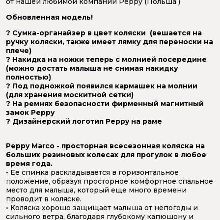
от нашей любимой компании Peppy (Польша )
Обновленная модель!
? Сумка-органайзер в цвет коляски (вешается на
ручку коляски, также имеет лямку для переноски на
плече)
? Накидка на ножки теперь с молнией посередине
(можно достать малыша не снимая накидку
полностью)
? Под подножкой появился кармашек на молнии
(для хранения москитной сетки)
? На ремнях безопасности фирменный магнитный
замок Peppy
? Дизайнерский логотип Peppy на раме
⠀
Peppy Marco - просторная всесезонная коляска на
больших резиновых колесах для прогулок в любое
время года.
• Ее спинка раскладывается в горизонтальное
положение, образуя просторное комфортное спальное
место для малыша, который еще много времени
проводит в коляске.
• Коляска хорошо защищает малыша от непогоды и
сильного ветра, благодаря глубокому капюшону и