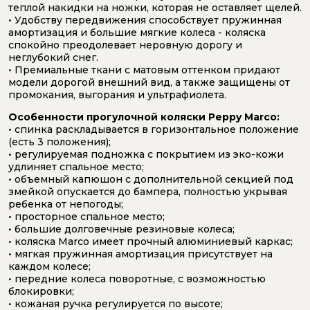
теплой накидки на ножки, которая не оставляет щелей.
• Удобству передвижения способствует пружинная
амортизация и большие мягкие колеса - коляска
спокойно преодолевает неровную дорогу и
неглубокий снег.
• Премиальные ткани с матовым оттенком придают
модели дорогой внешний вид, а также защищены от
промокания, выгорания и ультрафиолета.
Особенности прогулочной коляски Peppy Marco:
• спинка раскладывается в горизонтальное положение
(есть 3 положения);
• регулируемая подножка с покрытием из эко-кожи
удлиняет спальное место;
• объемный капюшон с дополнительной секцией под
змейкой опускается до бампера, полностью укрывая
ребенка от непогоды;
• просторное спальное место;
• большие долговечные резиновые колеса;
• коляска Marco имеет прочный алюминиевый каркас;
• мягкая пружинная амортизация присутствует на
каждом колесе;
• передние колеса поворотные, с возможностью
блокировки;
• кожаная ручка регулируется по высоте;