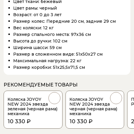
Цвет ткани:
бежевый
Цвет рамы:
черный
Возраст:
от 0 до 3 лет
Размер колес:
Передние 20 см, задние 29 см
Вес коляски:
12 кг
Размер спального места:
97х36 см
Высота до ручки:
102 см
Ширина шасси:
59 см
Размер в сложенном виде:
51х50х27 см
Максимальная нагрузка:
22 кг
Размер коробки:
51х25,5х71,5 см
РЕКОМЕНДУЕМЫЕ ТОВАРЫ
Коляска JOYOY
Коляска JOYOY
П
NEW 2024 звезда
NEW 2024 звезда
P
зеленая (черная рама)
черная (черная рама)
механика
механика
10 330 ₽
10 330 ₽