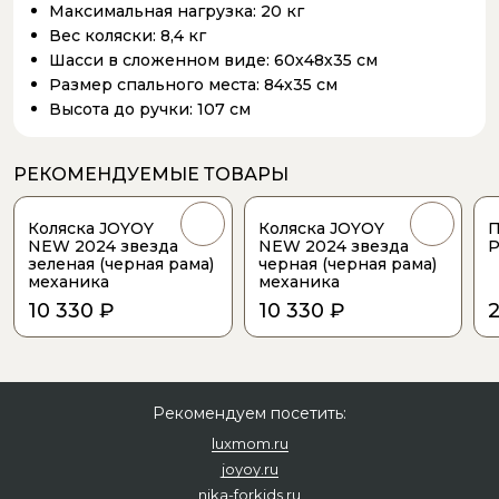
Максимальная нагрузка:
20 кг
Вес коляски:
8,4 кг
Шасси в сложенном виде:
60х48х35 см
Размер спального места:
84х35 см
Высота до ручки:
107 см
РЕКОМЕНДУЕМЫЕ ТОВАРЫ
Коляска JOYOY
Коляска JOYOY
П
NEW 2024 звезда
NEW 2024 звезда
P
зеленая (черная рама)
черная (черная рама)
механика
механика
10 330 ₽
10 330 ₽
Рекомендуем посетить:
luxmom.ru
joyoy.ru
nika-forkids.ru