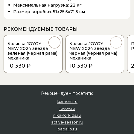
Максимальная нагрузка:
22 кг
Размер коробки:
51х25,5х71,5 см
РЕКОМЕНДУЕМЫЕ ТОВАРЫ
Коляска JOYOY
Коляска JOYOY
П
NEW 2024 звезда
NEW 2024 звезда
P
зеленая (черная рама)
черная (черная рама)
механика
механика
10 330 ₽
10 330 ₽
Рекомендуем посетить:
luxmom.ru
joyoy.ru
nika-forkids.ru
active-season.ru
baballo.ru