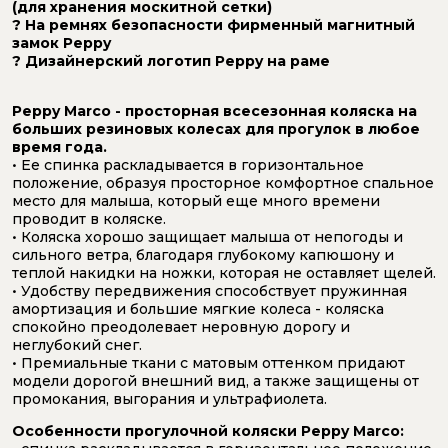
(для хранения москитной сетки)
? На ремнях безопасности фирменный магнитный
замок Peppy
? Дизайнерский логотип Peppy на раме
⠀
Peppy Marco - просторная всесезонная коляска на
больших резиновых колесах для прогулок в любое
время года.
• Ее спинка раскладывается в горизонтальное
положение, образуя просторное комфортное спальное
место для малыша, который еще много времени
проводит в коляске.
• Коляска хорошо защищает малыша от непогоды и
сильного ветра, благодаря глубокому капюшону и
теплой накидки на ножки, которая не оставляет щелей.
• Удобству передвижения способствует пружинная
амортизация и большие мягкие колеса - коляска
спокойно преодолевает неровную дорогу и
неглубокий снег.
• Премиальные ткани с матовым оттенком придают
модели дорогой внешний вид, а также защищены от
промокания, выгорания и ультрафиолета.
Особенности прогулочной коляски Peppy Marco: