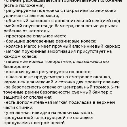
• спинка раскладывается в горизонтальное положение
(есть 3 положения);
• регулируемая подножка с покрытием из эко-кожи
удлиняет спальное место;
• объемный капюшон с дополнительной секцией под
змейкой опускается до бампера, полностью укрывая
ребенка от непогоды;
• просторное спальное место;
• большие долговечные резиновые колеса;
• коляска Marco имеет прочный алюминиевый каркас;
• мягкая пружинная амортизация присутствует на
каждом колесе;
• передние колеса поворотные, с возможностью
блокировки;
• кожаная ручка регулируется по высоте;
• в капюшоне предусмотрено смотровое окошко,
кармашек для мелочей и сеточка для проветривания;
• за безопасность отвечают центральный тормоз, 5-ти
точечные ремни безопасности, съемный бампер с
защитой от сползания;
• есть дополнительная мягкая подкладка в верхней
части спинки;
• утепленная накидка на ножки малыша с
продуманной конструкцией не оставляет
продуваемых ветром щелей.